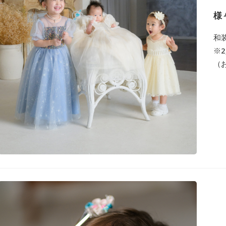
様
和
※
（