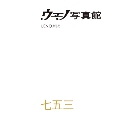
・ウエノ写真館について
・撮影プラン紹介
・料金表
・ギャラリー
・アクセス
・よくある質問
・お問い合わせ
七五三
・お知らせ
・プライバシーポリシー