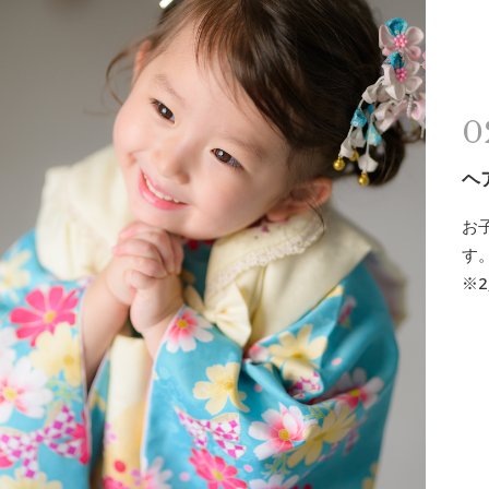
ヘ
お
す
※